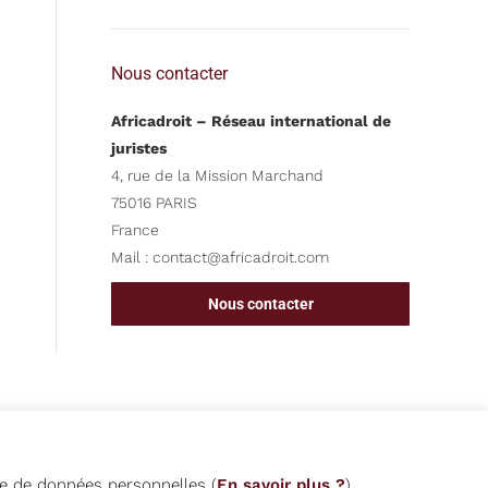
Nous contacter
Africadroit – Réseau international de
juristes
4, rue de la Mission Marchand
75016 PARIS
France
Mail :
contact@africadroit.com
Nous contacter
que de données personnelles (
En savoir plus ?
).