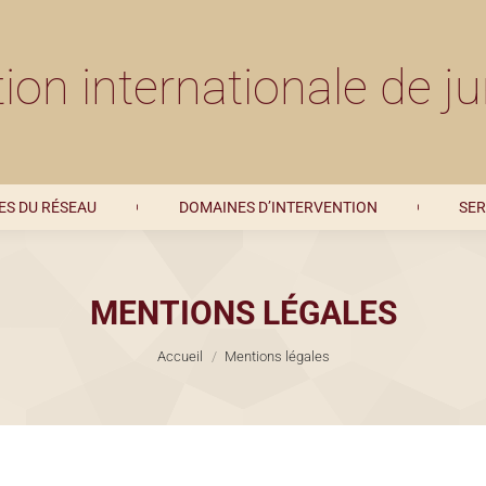
MEMBRES DU RÉSEAU
DOMAINES D’INTERVENTION
ion internationale de ju
S DU RÉSEAU
DOMAINES D’INTERVENTION
SER
MENTIONS LÉGALES
Vous êtes ici :
Accueil
Mentions légales