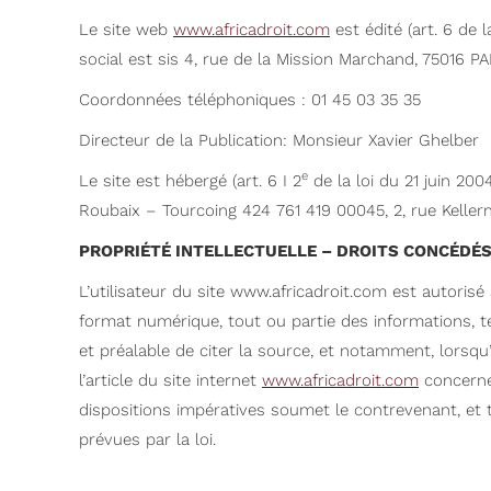
Le site web
www.africadroit.com
est édité (art. 6 de l
social est sis 4, rue de la Mission Marchand, 75016 PA
Coordonnées téléphoniques : 01 45 03 35 35
Directeur de la Publication: Monsieur Xavier Ghelber
e
Le site est hébergé (art. 6 I 2
de la loi du 21 juin 20
Roubaix – Tourcoing 424 761 419 00045, 2, rue Kell
PROPRIÉTÉ INTELLECTUELLE – DROITS CONCÉDÉS
L’utilisateur du site www.africadroit.com est autorisé 
format numérique, tout ou partie des informations, te
et préalable de citer la source, et notamment, lorsqu’
l’article du site internet
www.africadroit.com
concerné.
dispositions impératives soumet le contrevenant, et 
prévues par la loi.