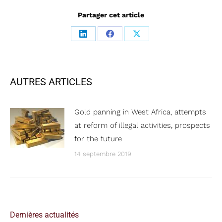
Partager cet article
Partager
Partager
Partager
sur
sur
sur
LinkedIn
Facebook
X
AUTRES ARTICLES
Gold panning in West Africa, attempts
at reform of illegal activities, prospects
for the future
14 septembre 2019
Dernières actualités