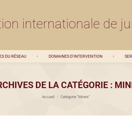
MEMBRES DU RÉSEAU
DOMAINES D’INTERVENTION
ion internationale de ju
S DU RÉSEAU
DOMAINES D’INTERVENTION
SER
RCHIVES DE LA CATÉGORIE :
MIN
Vous êtes ici :
Accueil
Catégorie "Mines"