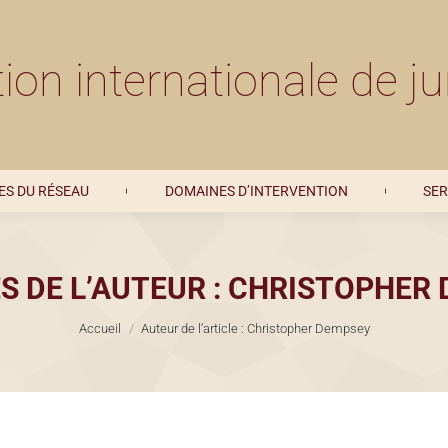
MEMBRES DU RÉSEAU
DOMAINES D’INTERVENTION
ion internationale de ju
S DU RÉSEAU
DOMAINES D’INTERVENTION
SER
S DE L’AUTEUR :
CHRISTOPHER 
Vous êtes ici :
Accueil
Auteur de l’article : Christopher Dempsey